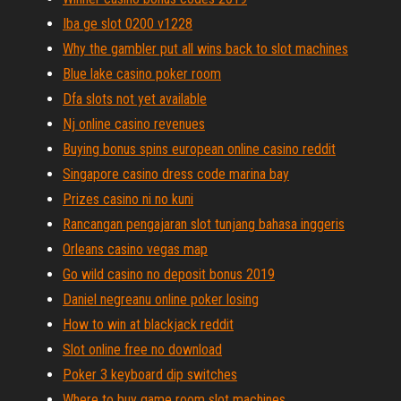
Iba ge slot 0200 v1228
Why the gambler put all wins back to slot machines
Blue lake casino poker room
Dfa slots not yet available
Nj online casino revenues
Buying bonus spins european online casino reddit
Singapore casino dress code marina bay
Prizes casino ni no kuni
Rancangan pengajaran slot tunjang bahasa inggeris
Orleans casino vegas map
Go wild casino no deposit bonus 2019
Daniel negreanu online poker losing
How to win at blackjack reddit
Slot online free no download
Poker 3 keyboard dip switches
Where to buy game room slot machines