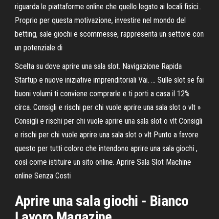
riguarda le piattaforme online che quello legato ai locali fisici..
Proprio per questa motivazione, investire nel mondo del
betting, sale giochi e scommesse, rappresenta un settore con
un potenziale di
Scelta su dove aprire una sala slot. Navigazione Rapida
Startup e nuove iniziative imprenditoriali Vai. ... Sulle slot se fai
buoni volumi ti conviene comprarle e ti porti a casa il 12%
circa. Consigli e rischi per chi vuole aprire una sala slot o vlt »
Consigli e rischi per chi vuole aprire una sala slot o vlt Consigli
e rischi per chi vuole aprire una sala slot o vlt Punto a favore
questo per tutti coloro che intendono aprire una sala giochi ,
così come istituire un sito online. Aprire Sala Slot Machine
online Senza Costi
Aprire
una
sala
giochi - Bianco
Lavoro Magazine